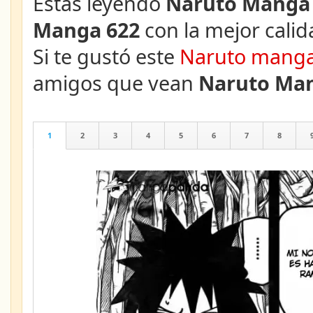
Estás leyendo
Naruto Manga 
Manga 622
con la mejor calid
Si te gustó este
Naruto mang
amigos que vean
Naruto Man
1
2
3
4
5
6
7
8