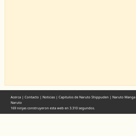
Acerca
|
Contacto
|
Noticias
|
Capitulos de Naruto Shippuden
|
Naruto Manga
Naruto
169 ninjas construyeron esta web en 3.310 segundos.