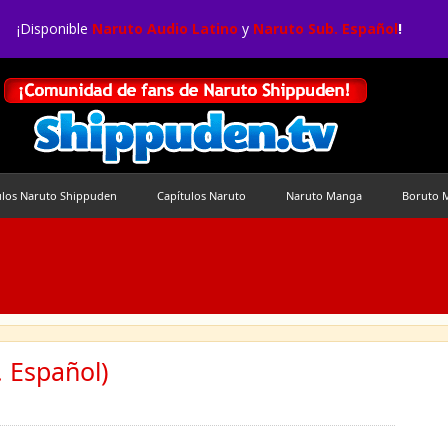
¡Disponible
Naruto Audio Latino
y
Naruto Sub. Español
!
ulos Naruto Shippuden
Capítulos Naruto
Naruto Manga
Boruto 
 Español)