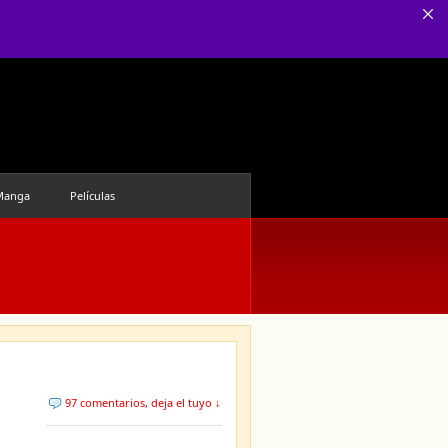
Manga
Películas
97 comentarios
,
deja el tuyo ↓