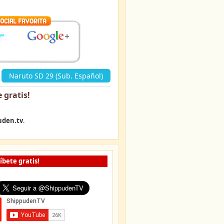
«
Naruto SD 29 (Sub. Español)
 gratis
!
uden.tv
.
íbete gratis!