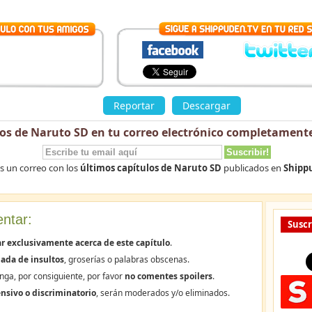
»
Reportar
Descargar
los de Naruto SD en tu correo electrónico
completamente
ás un correo con los
últimos capítulos de Naruto SD
publicados en
Shipp
ntar:
Suscr
r exclusivamente acerca de este capítulo
.
ada de insultos
, groserías o palabras obscenas.
nga, por consiguiente, por favor
no comentes spoilers
.
nsivo o discriminatorio
, serán moderados y/o eliminados.