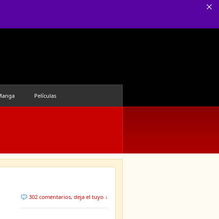
Manga
Películas
302 comentarios
,
deja el tuyo ↓