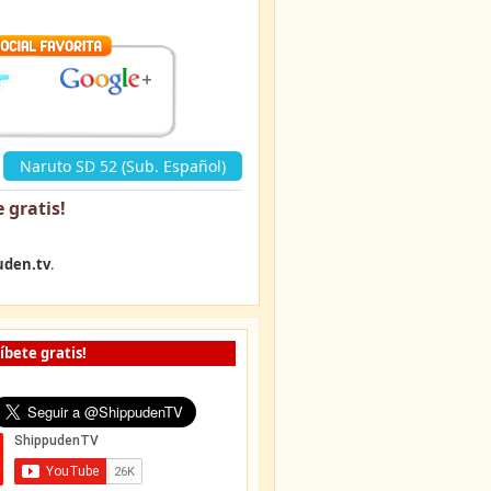
«
Naruto SD 52 (Sub. Español)
 gratis
!
uden.tv
.
íbete gratis!