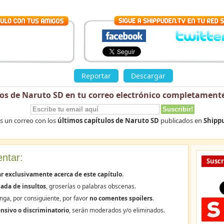
»
Reportar
Descargar
los de Naruto SD en tu correo electrónico
completamente
ás un correo con los
últimos capítulos de Naruto SD
publicados en
Shipp
ntar:
Suscr
r exclusivamente acerca de este capítulo
.
ada de insultos
, groserías o palabras obscenas.
nga, por consiguiente, por favor
no comentes spoilers
.
nsivo o discriminatorio
, serán moderados y/o eliminados.