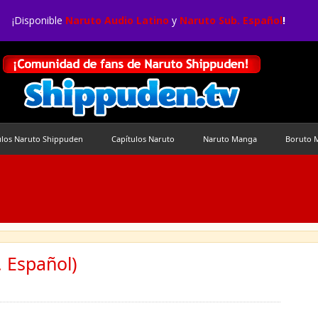
¡Disponible
Naruto Audio Latino
y
Naruto Sub. Español
!
ulos Naruto Shippuden
Capítulos Naruto
Naruto Manga
Boruto 
 Español)