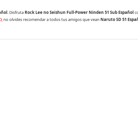
añol
. Disfruta
Rock Lee no Seishun Full-Power Ninden 51 Sub Español
co
D
, no olvides recomendar a todos tus amigos que vean
Naruto SD 51 Espa