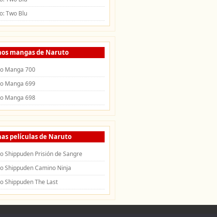
o: Two Blu
mos mangas de Naruto
to Manga 700
to Manga 699
to Manga 698
as películas de Naruto
o Shippuden Prisión de Sangre
o Shippuden Camino Ninja
o Shippuden The Last
uden
|
Openings de Naruto
|
Endings de