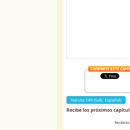
Naruto 149 (Sub. Español)
»
Recibe los próximos capítu
Recibirás