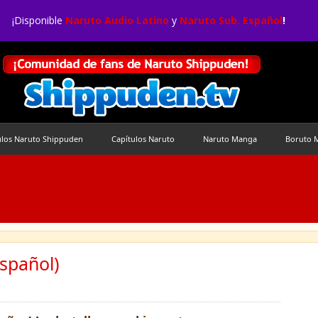
¡Disponible
Naruto Audio Latino
y
Naruto Sub. Español
!
ulos Naruto Shippuden
Capítulos Naruto
Naruto Manga
Boruto 
spañol)