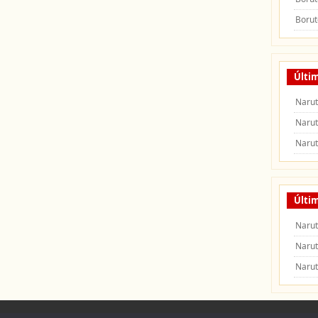
Borut
Últi
Naru
Naru
Naru
Últim
Narut
Narut
Narut
 Naruto Shippuden
|
Naruto Manga
|
Capitulos de Naruto
|
Peliculas de Naruto Shipp