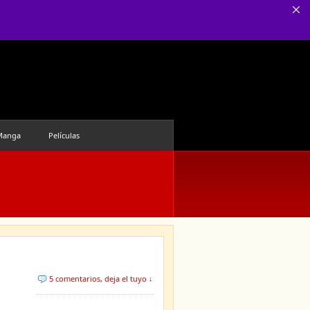
Manga
Películas
5 comentarios
,
deja el tuyo ↓