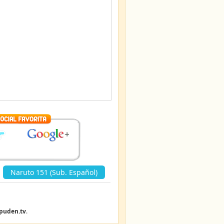
Naruto 151 (Sub. Español)
»
puden.tv
.