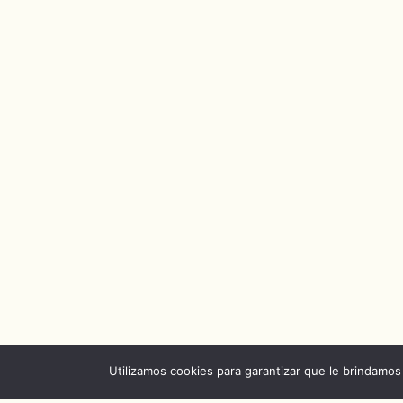
Utilizamos cookies para garantizar que le brindamos 
Acerca
|
Contacto
|
Noticias
|
Capitulos de