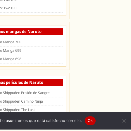
o: Two Blu
mos mangas de Naruto
to Manga 700
to Manga 699
to Manga 698
as películas de Naruto
o Shippuden Prisión de Sangre
o Shippuden Camino Ninja
o Shippuden The Last
itio asumiremos que está satisfecho con ello.
Ok
uden
|
Openings de Naruto
|
Endings de