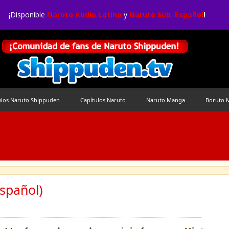
¡Disponible
Naruto Audio Latino
y
Naruto Sub. Español
!
ulos Naruto Shippuden
Capítulos Naruto
Naruto Manga
Boruto 
spañol)