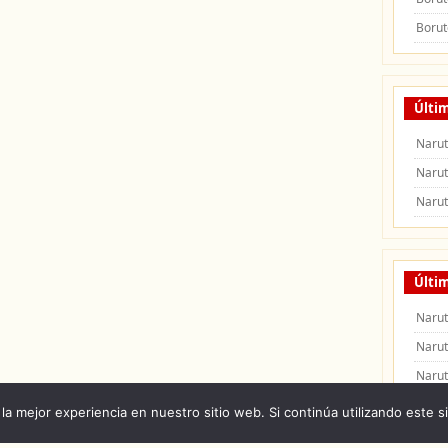
Borut
Últi
Naru
Naru
Naru
Últim
Narut
Narut
Narut
la mejor experiencia en nuestro sitio web. Si continúa utilizando este s
 Naruto Shippuden
|
Naruto Manga
|
Capitulos de Naruto
|
Peliculas de Naruto Shipp