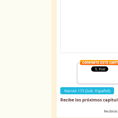
Naruto 173 (Sub. Español)
»
Recibe los próximos capítu
Recibirás