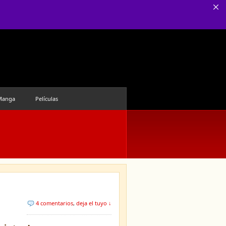
Manga
Películas
4 comentarios
,
deja el tuyo ↓