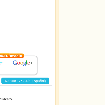
Naruto 175 (Sub. Español)
»
puden.tv
.