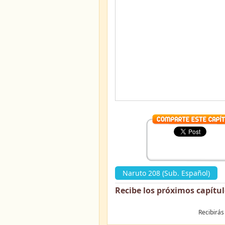
Naruto 208 (Sub. Español)
»
Recibe los próximos capítu
Recibirás