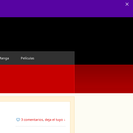
Manga
Películas
3 comentarios
,
deja el tuyo ↓