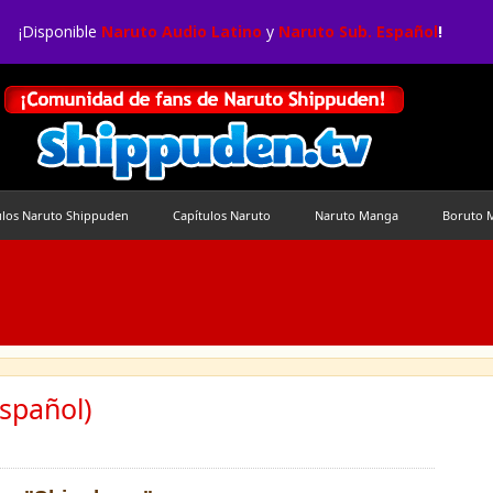
¡Disponible
Naruto Audio Latino
y
Naruto Sub. Español
!
ulos Naruto Shippuden
Capítulos Naruto
Naruto Manga
Boruto 
spañol)