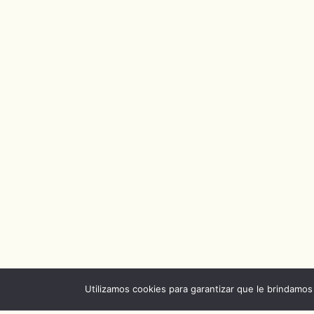
Utilizamos cookies para garantizar que le brindamos 
Acerca
|
Contacto
|
Noticias
|
Capitulos de