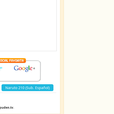
Naruto 210 (Sub. Español)
»
puden.tv
.