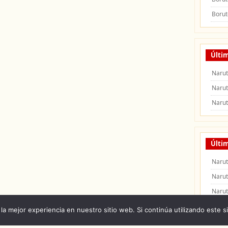
Borut
Últi
Naru
Naru
Naru
Últim
Narut
Narut
Narut
la mejor experiencia en nuestro sitio web. Si continúa utilizando este s
 Naruto Shippuden
|
Naruto Manga
|
Capitulos de Naruto
|
Peliculas de Naruto Shipp