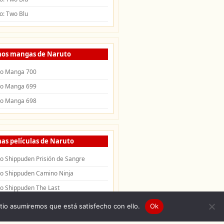
o: Two Blu
mos mangas de Naruto
to Manga 700
to Manga 699
to Manga 698
as películas de Naruto
o Shippuden Prisión de Sangre
o Shippuden Camino Ninja
o Shippuden The Last
itio asumiremos que está satisfecho con ello.
Ok
uden
|
Openings de Naruto
|
Endings de