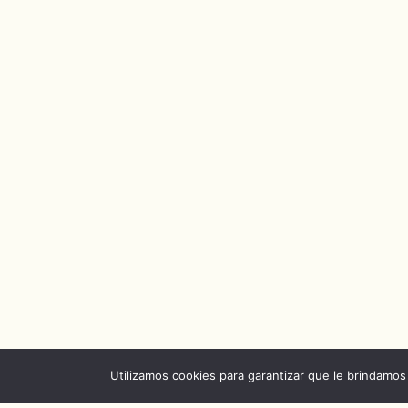
Utilizamos cookies para garantizar que le brindamos 
Acerca
|
Contacto
|
Noticias
|
Capitulos de