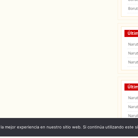
Borut
Últi
Naru
Naru
Naru
Últim
Narut
Narut
Narut
la mejor experiencia en nuestro sitio web. Si continúa utilizando este s
 Naruto Shippuden
|
Naruto Manga
|
Capitulos de Naruto
|
Peliculas de Naruto Shipp