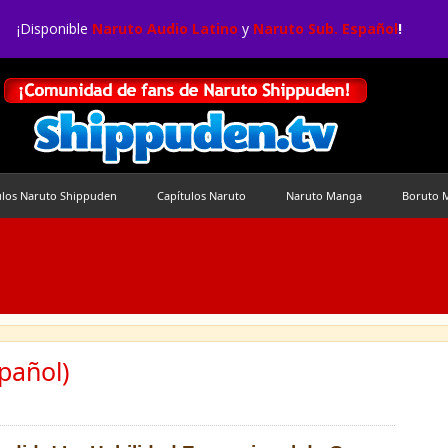
¡Disponible
Naruto Audio Latino
y
Naruto Sub. Español
!
ulos Naruto Shippuden
Capítulos Naruto
Naruto Manga
Boruto 
pañol)