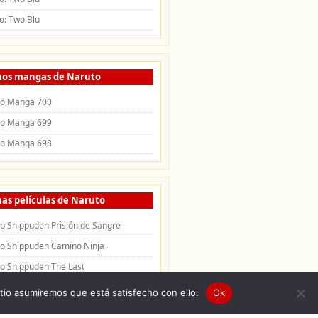
o: Two Blu
mos mangas de Naruto
to Manga 700
to Manga 699
to Manga 698
as películas de Naruto
o Shippuden Prisión de Sangre
o Shippuden Camino Ninja
o Shippuden The Last
itio asumiremos que está satisfecho con ello.
Ok
uden
|
Openings de Naruto
|
Endings de