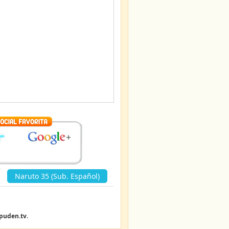
Naruto 35 (Sub. Español)
»
puden.tv
.