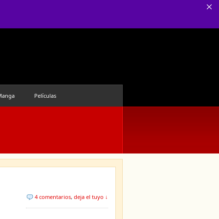
Manga
Películas
4 comentarios
,
deja el tuyo ↓