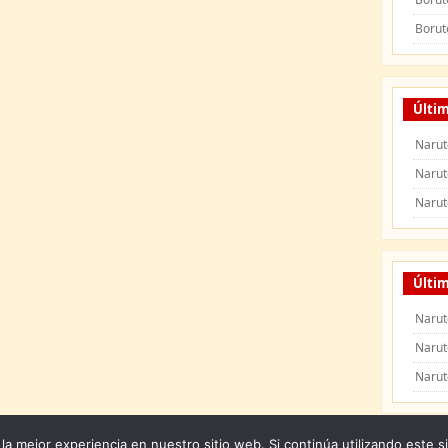
Borut
Últi
Narut
Narut
Narut
Últim
Narut
Narut
Narut
la mejor experiencia en nuestro sitio web. Si continúa utilizando este s