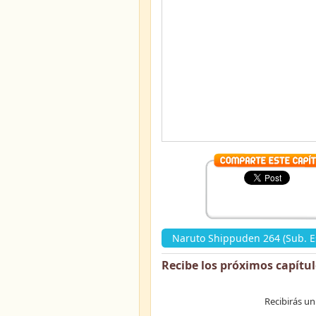
Naruto Shippuden 264 (Sub. E
Recibe los próximos capítu
Recibirás un