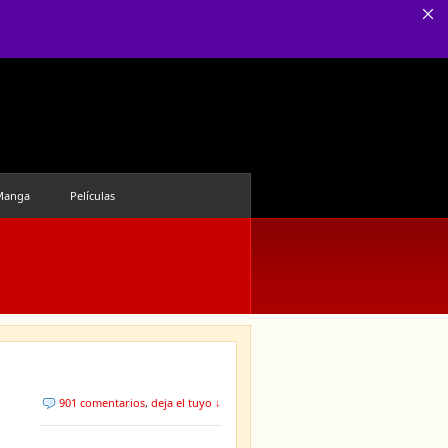
Manga
Películas
901 comentarios
,
deja el tuyo ↓