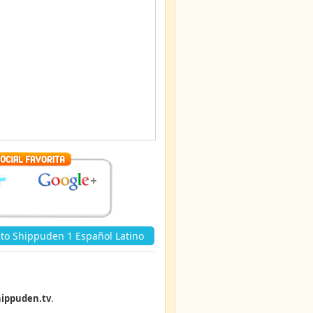
to Shippuden 1 Español Latino
ippuden.tv
.