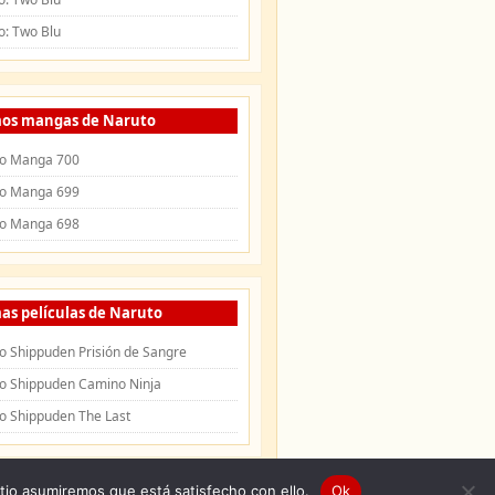
o: Two Blu
mos mangas de Naruto
o Manga 700
o Manga 699
o Manga 698
as películas de Naruto
o Shippuden Prisión de Sangre
o Shippuden Camino Ninja
o Shippuden The Last
itio asumiremos que está satisfecho con ello.
Ok