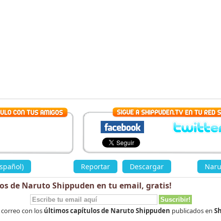
spañol)
»
Reportar
Descargar
«
Naru
los de Naruto Shippuden en tu email,
gratis
!
 correo con los
últimos capítulos de Naruto Shippuden
publicados en
Sh