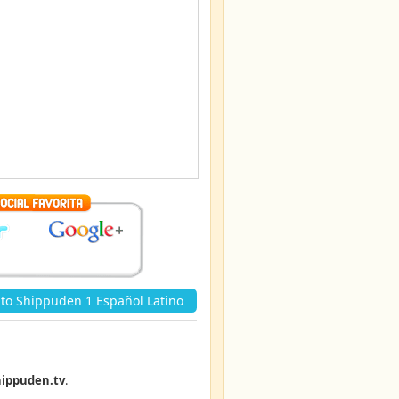
to Shippuden 1 Español Latino
ippuden.tv
.