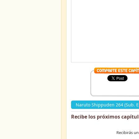
Naruto Shippuden 264 (Sub. E
Recibe los próximos capítu
Recibirás un