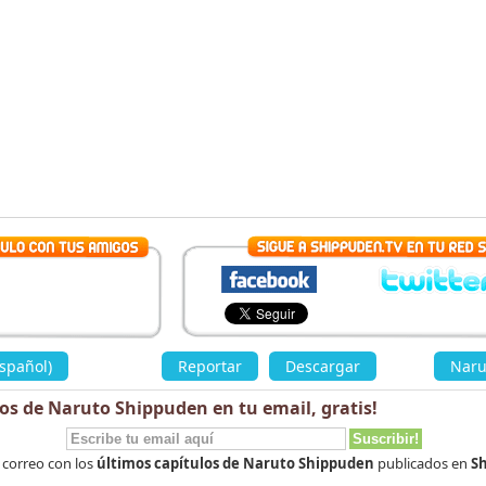
spañol)
»
Reportar
Descargar
«
Naru
los de Naruto Shippuden en tu email,
gratis
!
 correo con los
últimos capítulos de Naruto Shippuden
publicados en
Sh