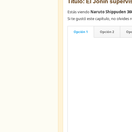
Título: El Jonin supervi
Estás viendo
Naruto Shippuden 36
Si te gustó este capítulo, no olvid
Opción 1
Opción 2
Opc