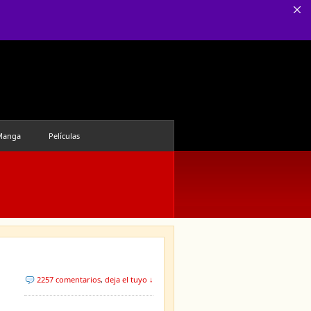
Manga
Películas
2257 comentarios
,
deja el tuyo ↓