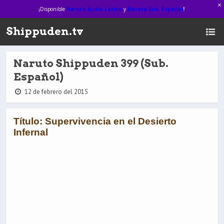
¡Disponible
Naruto Audio Latino
y
Naruto Sub. Español
!
Shippuden.tv
Naruto Shippuden 399 (Sub.
Español)
12 de febrero del 2015
Título: Supervivencia en el Desierto
Infernal