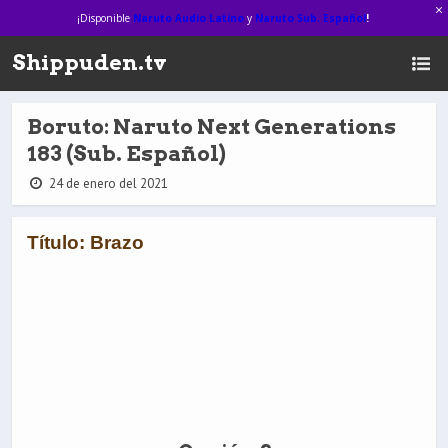
¡Disponible
Naruto Audio Latino
y
Naruto Sub. Español
!
Shippuden.tv
Boruto: Naruto Next Generations
183 (Sub. Español)
24 de enero del 2021
Título: Brazo