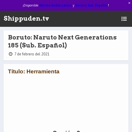
¡Disponible
Naruto Audio Latino
y
Naruto Sub. Español
!
Shippuden.tv
Boruto: Naruto Next Generations
185 (Sub. Español)
7 de febrero del 2021
Título: Herramienta