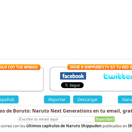
spañol)
»
Reportar
Descargar
«
Naru
los de Boruto: Naruto Next Generations en tu email,
grat
 correo con los
últimos capítulos de Naruto Shippuden
publicados en
Sh