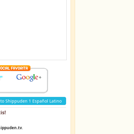
to Shippuden 1 Español Latino
is
!
ippuden.tv
.