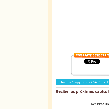
Naruto Shippuden 264 (Sub. E
Recibe los próximos capítu
Recibirás un