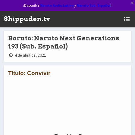
¡Disponible
Naruto Audio Latino
y
Naruto Sub. Español
!
Shippuden.tv
Boruto: Naruto Next Generations
193 (Sub. Español)
4 de abril del 2021
Título: Convivir