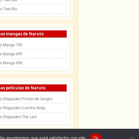
o: Two Blu
mos mangas de Naruto
o Manga 700
o Manga 699
o Manga 698
as películas de Naruto
o Shippuden Prisión de Sangre
o Shippuden Camino Ninja
o Shippuden The Last
itio asumiremos que está satisfecho con ello.
Ok