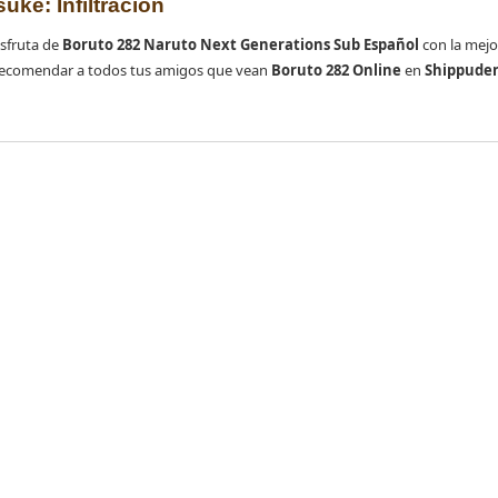
uke: Infiltración
isfruta de
Boruto 282 Naruto Next Generations Sub Español
con la mejo
es recomendar a todos tus amigos que vean
Boruto 282 Online
en
Shippuden