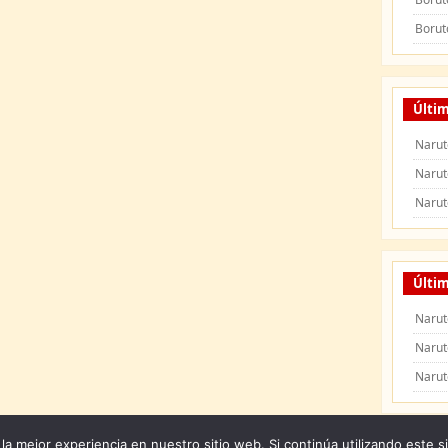
Borut
Últi
Narut
Narut
Narut
Últim
Narut
Narut
Narut
la mejor experiencia en nuestro sitio web. Si continúa utilizando este s