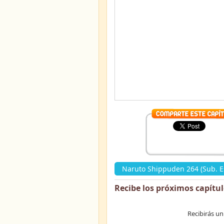
Naruto Shippuden 264 (Sub. E
Recibe los próximos capítu
Recibirás un