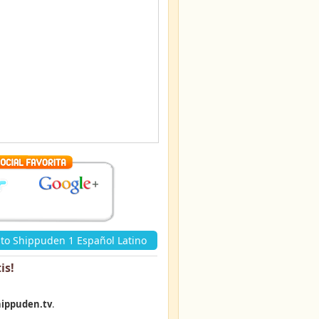
to Shippuden 1 Español Latino
is
!
ippuden.tv
.