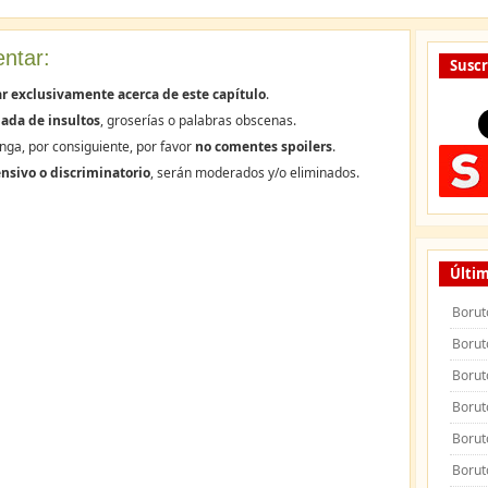
ntar:
Suscr
r exclusivamente acerca de este capítulo
.
ada de insultos
, groserías o palabras obscenas.
nga, por consiguiente, por favor
no comentes spoilers
.
nsivo o discriminatorio
, serán moderados y/o eliminados.
Últim
Borut
Borut
Borut
Borut
Borut
Borut