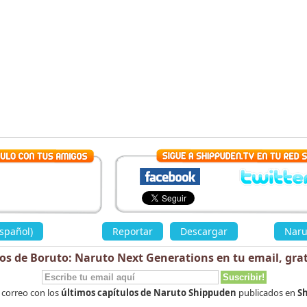
spañol)
»
Reportar
Descargar
«
Naru
los de Boruto: Naruto Next Generations en tu email,
grat
 correo con los
últimos capítulos de Naruto Shippuden
publicados en
Sh