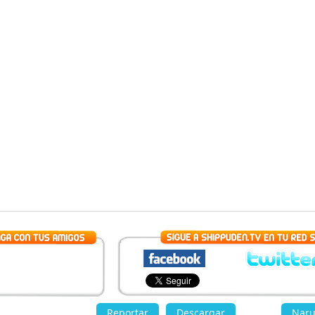
»
Reportar
Descargar
«
Naru