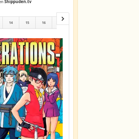
en
Shippuden.tv
14
15
16
17
18
19
20
21