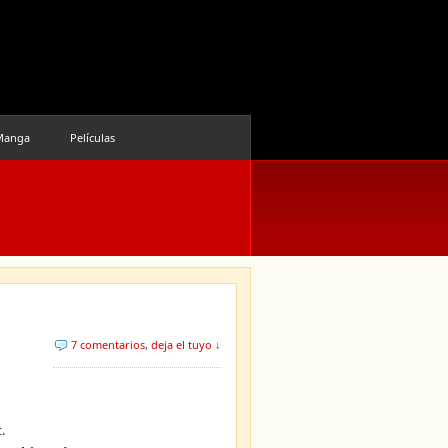
Manga
Películas
7 comentarios
,
deja el tuyo ↓
.