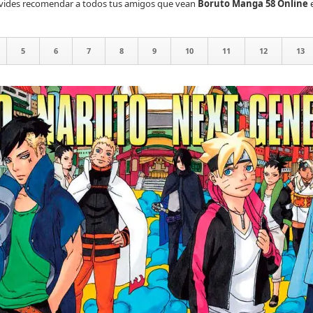
lvides recomendar a todos tus amigos que vean
Boruto Manga 58 Online
5
6
7
8
9
10
11
12
13