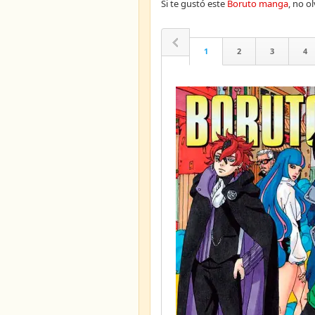
Si te gustó este
Boruto manga
, no o
1
2
3
4