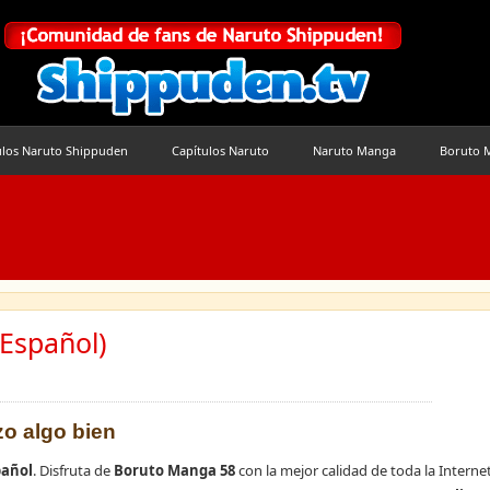
ulos Naruto Shippuden
Capítulos Naruto
Naruto Manga
Boruto 
Español)
zo algo bien
pañol
. Disfruta de
Boruto Manga 58
con la mejor calidad de toda la Internet