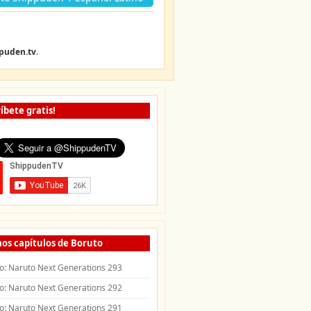
puden.tv
.
íbete gratis!
os capítulos de Boruto
o: Naruto Next Generations 293
o: Naruto Next Generations 292
o: Naruto Next Generations 291