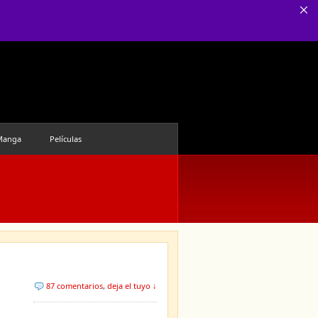
Manga
Películas
87 comentarios
,
deja el tuyo ↓