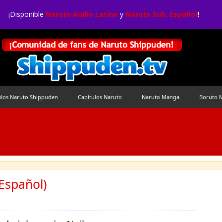
¡Disponible
Naruto Audio Latino
y
Naruto Sub. Español
!
ulos Naruto Shippuden
Capítulos Naruto
Naruto Manga
Boruto 
Español)