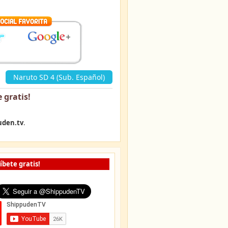
«
Naruto SD 4 (Sub. Español)
 gratis
!
uden.tv
.
íbete gratis!